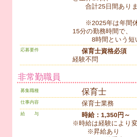
合計25日間ありま
※2025年は年間休
15分の勤務時間で、
8時間という短い
応募要件
保育士資格必須
経験不問
非常勤職員
保育士
募集職種
仕事内容
保育士業務
給 与
時給：1,350円～
※時給は経験により
※昇給あり