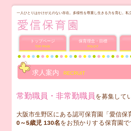
一人ひとりはかけがえのない存在。多様性を尊重し生きる力を育む。私
トップページ
保育理念・目標
TOP PAGE
POLICY
求人案内
RECRUIT
常勤職員・非常勤職員
を募集して
大阪市生野区にある認可保育園「愛信保
0～5歳児 130名
をお預かりする保育園で