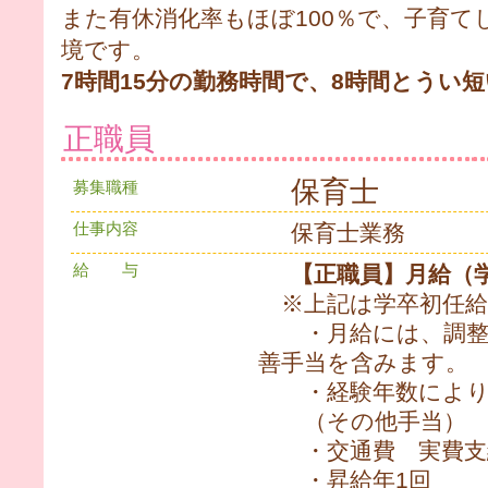
また有休消化率もほぼ100％で、子育
境です。
7時間15分の勤務時間で、8時間とうい
正職員
保育士
募集職種
仕事内容
保育士業務
給 与
【正職員】月給（学卒
※上記は学卒初任給
・月給には、調整手
善手当を含みます。
・経験年数により
（その他手当）
・交通費 実費支給（
・昇給年1回