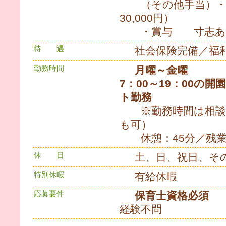
（その他手当）・交
30,000円）
・賞与 寸志あ
待 遇
社会保険完備／福
勤務時間
月曜～金曜
7：00～19：00の
ト勤務
※勤務時間は相談
も可）
休憩：45分／残業
休 日
土、日、祝日、そ
特別休暇
有給休暇
応募要件
保育士資格必須
経験不問