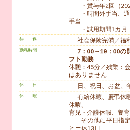
・賞与年2回（202
・時間外手当、通勤
手当
・試用期間1カ月
待 遇
社会保険完備／福
勤務時間
7：00～19：0
フト勤務
休憩：45分／残業：
はありません
休 日
日、祝日、お盆、
休 暇
有給休暇、慶弔休
休暇、
育児・介護休暇、養育
その他に平日指定休
と土休13日、