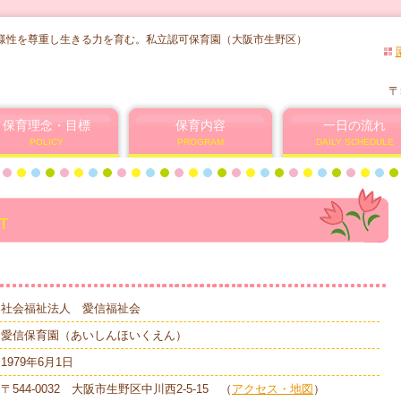
様性を尊重し生きる力を育む。私立認可保育園（大阪市生野区）
〒
保育理念・目標
保育内容
一日の流れ
POLICY
PROGRAM
DAILY SCHEDULE
T
社会福祉法人 愛信福祉会
愛信保育園（あいしんほいくえん）
1979年6月1日
〒544-0032 大阪市生野区中川西2-5-15 （
アクセス・地図
）