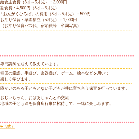
給食主食費（3才～5才児）：2,000円
副食費：4,500円（3才～5才児）
んがくひろば」の費用（3才～5才児）：500円
り保育・卒園積立（5才児）：1,000円
泊り保育バス代、宿泊費等、卒園写真）
専門講師を迎えて教えています。
韓国の童謡、手遊び、楽器遊び、ゲーム、絵本などを用いて
楽しく学びます。
障がいのある子どもとない子どもが共に育ち合う保育を行っています。
おじいちゃん、おばあちゃんとの交流、
地域の子ども達を保育所行事に招待して、一緒に楽しみます。
F形式）