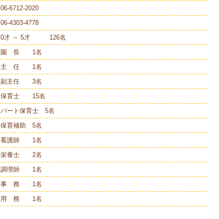
06-6712-2020
06-4303-4778
0才 ～ 5才 126名
園 長 1名
主 任 1名
副主任 3名
保育士 15名
パート保育士 5名
保育補助 5名
看護師 1名
栄養士 2名
調理師 1名
事 務 1名
用 務 1名