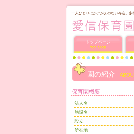
一人ひとりはかけがえのない存在。多
トップページ
TOP PAGE
園の紹介
ABOU
保育園概要
法人名
施設名
設立
所在地