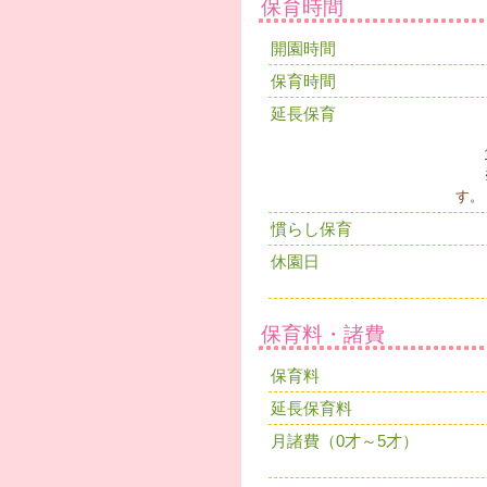
保育時間
開園時間
保育時間
延長保育
16
※
す。
慣らし保育
休園日
保育料・諸費
保育料
延長保育料
月諸費（0才～5才）