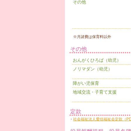
その他
「お
お泊
（お
※月諸費は保育料以外
その他
おんがくひろば（幼児）
ノリマダン（幼児）
障がい児保育
地域交流・子育て支援
定款
・
社会福祉法人愛信福祉会定款（PD